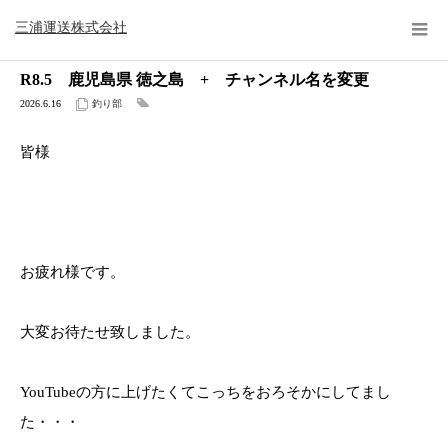
公式ブログ
釣り部
R8.5 鹿児島県 徳之島 + チャンネル名を変更
三浦運送株式会社
R8.5 鹿児島県 徳之島 + チャンネル名を変更
2026.6.16
釣り部
皆様
お疲れ様です。
大変お待たせ致しました。
YouTubeの方に上げたくてこっちをおろそかにしてまし
た・・・