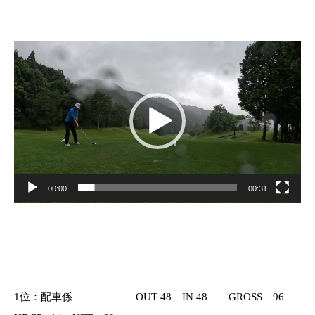
動
画
プ
レ
ー
ヤ
ー
00:00
00:31
1位：配車係 OUT 48 IN 48 GROSS 96