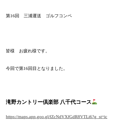
第16回 三浦運送 ゴルフコンペ
皆様 お疲れ様です。
今回で第16回目となりました。
滝野カントリー倶楽部 八千代コース
https://maps.app.goo.gl/fZcNdVXfGdR8VTLi6?g_st=ic